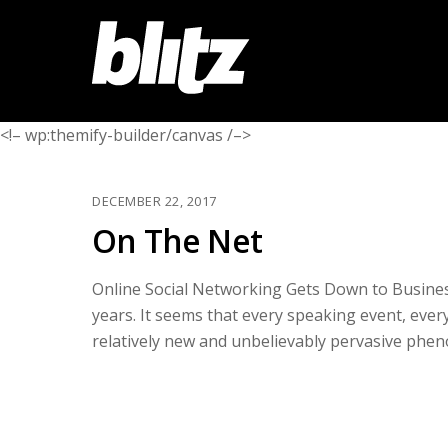
<!– wp:themify-builder/canvas /–>
DECEMBER 22, 2017
On The Net
Online Social Networking Gets Down to Business
years. It seems that every speaking event, eve
relatively new and unbelievably pervasive phen