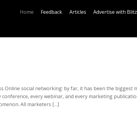
Home
Feedback
Articles
Advertise with Blitz
 Online social networking: by far, it has been the biggest 
ry conference, every webinar, and every marketing publicati
omenon. All marketers […]