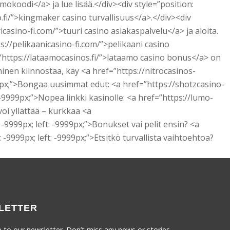
LETTER
 to our newsletter. Don’t miss any news or stories.